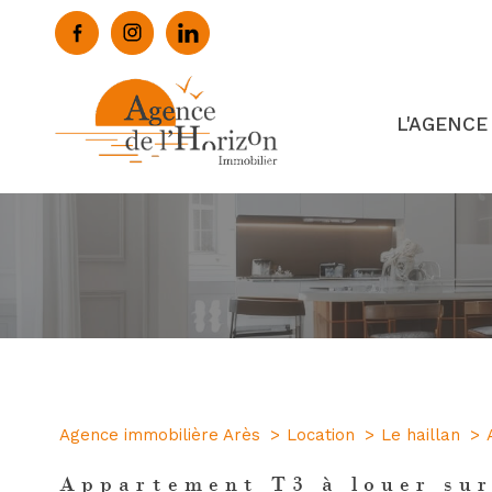
L'AGENCE
Notre agence
Découvrez notre é
Ce qu’ils pensent 
Confiez nous votre
1
Type de bien
Agence immobilière Arès
Location
Le haillan
Appartement
33185 
Appartement T3 à louer sur