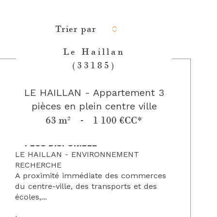
Trier par
Le Haillan
(33185)
LE HAILLAN - Appartement 3
pièces en plein centre ville
63 m²
-
1 100 €
CC*
**PLUS DISPONIBLE**
LE HAILLAN - ENVIRONNEMENT
RECHERCHE
A proximité immédiate des commerces
du centre-ville, des transports et des
écoles,...