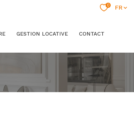
Langue
0
FR
RE
GESTION LOCATIVE
CONTACT
filtrer
réinitialiser les
filtres