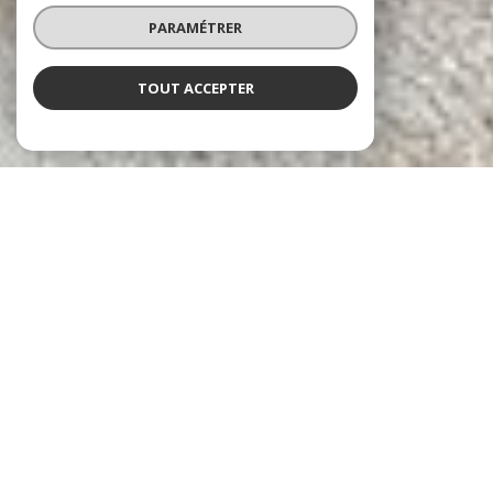
PARAMÉTRER
TOUT ACCEPTER
Agence de l'Horizon
Agence immobilière à Arès
L’Agence de l’Horizon est née de l’alliance entre une passion pour
l’immobilier et une connaissance approfondie du Bassin d’Arcachon,
un territoire riche en opportunités et en charme. Située à Arès, notre
agence allie expertise locale et engagement personnalisé pour
accompagner chaque client avec soin et précision. Plus qu’un simple
service, nous offrons une véritable collaboration, bâtie sur la
confiance et l’écoute.
Vos ambitions deviennent les nôtres, et notre mission est de les