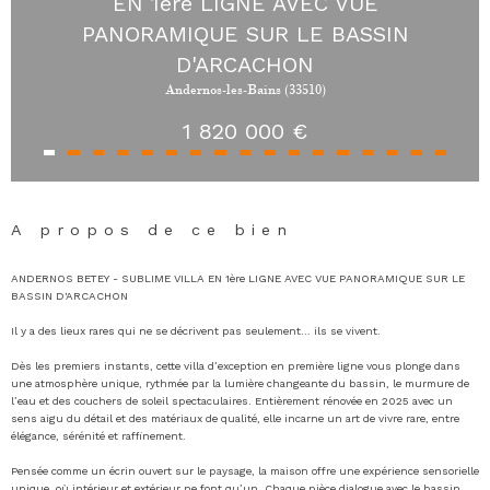
EN 1ère LIGNE AVEC VUE
PANORAMIQUE SUR LE BASSIN
D'ARCACHON
Andernos-les-Bains (33510)
1 820 000 €
A propos de ce bien
ANDERNOS BETEY - SUBLIME VILLA EN 1ère LIGNE AVEC VUE PANORAMIQUE SUR LE
BASSIN D'ARCACHON
Il y a des lieux rares qui ne se décrivent pas seulement… ils se vivent.
Dès les premiers instants, cette villa d’exception en première ligne vous plonge dans
une atmosphère unique, rythmée par la lumière changeante du bassin, le murmure de
l’eau et des couchers de soleil spectaculaires. Entièrement rénovée en 2025 avec un
sens aigu du détail et des matériaux de qualité, elle incarne un art de vivre rare, entre
élégance, sérénité et raffinement.
Pensée comme un écrin ouvert sur le paysage, la maison offre une expérience sensorielle
unique, où intérieur et extérieur ne font qu’un. Chaque pièce dialogue avec le bassin,