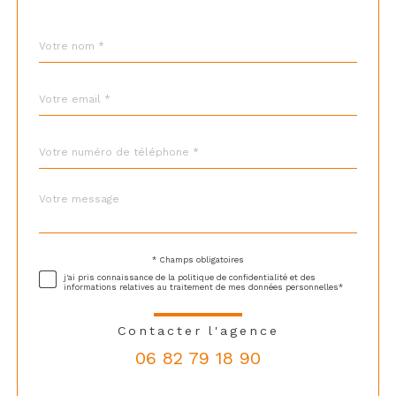
Nom
Fieldset
*
par
défaut
email
*
Téléphone
*
Message
Fieldset
*
par
défaut
* Champs obligatoires
Validation
j'ai pris connaissance de la politique de confidentialité et des
informations relatives au traitement de mes données personnelles*
Contacter l'agence
06 82 79 18 90