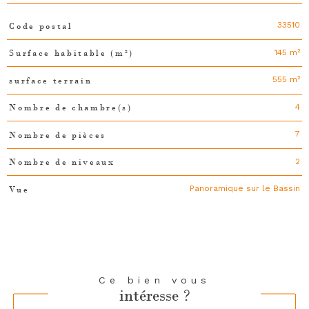
33510
Code postal
TRAD_PAMPERO_Caracteristique
Valeurs
145 m²
Surface habitable (m²)
555 m²
surface terrain
4
Nombre de chambre(s)
7
Nombre de pièces
2
Nombre de niveaux
Panoramique sur le Bassin
Vue
Ce bien vous
intéresse ?