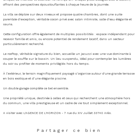
offrant des perspectives époustouflantes à chaque heure de la journée.
La villa se déploie sur deux niveaux et propose quatre chambres, dont une suite
parentale d’exception, véritable cocon privé avec salon intimiste, salle d’eau élégante et
sauna.
Cette configuration offre également de multiples possibilités : espace indépendant pour
recevoir famille et amis, ou encore potentiel de rendement locatif, dans un secteur
particulièrement recherché.
Le rooftop, véritable signature du bien, accueille un jacuzzi avec une vue dominante à
couper le souffle sur le bassin. Un lieu suspendu, idéal pour contempler les lumières
du soir ou profiter de moments privilégiés hors du temps.
À l’extérieur, le terrain magnifiquement paysagé s’organise autour d'une grande terrasse
en bois exotique et d’une élégante piscine.
Un double garage complète ce bel ensemble.
Une propriété unique, destinée à celles et ceux qui recherchent une atmosphère hors
du commun, une villa prestigieuse et un cadre de vie tout simplement exceptionnel.
A visiter avec L'AGENCE DE L'HORIZON - 7 rue du XIV Juillet 33740 Arès.
Partager ce bien