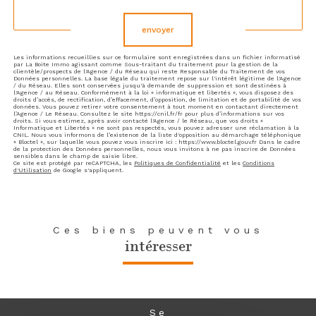
Validation
envoyer
Les informations recueillies sur ce formulaire sont enregistrées dans un fichier informatisé
par La Boite Immo agissant comme Sous-traitant du traitement pour la gestion de la
clientèle/prospects de l'Agence / du Réseau qui reste Responsable du Traitement de vos
Données personnelles. La base légale du traitement repose sur l'intérêt légitime de l'Agence
/ du Réseau. Elles sont conservées jusqu'à demande de suppression et sont destinées à
l'Agence / au Réseau. Conformément à la loi « informatique et libertés », vous disposez des
droits d’accès, de rectification, d’effacement, d’opposition, de limitation et de portabilité de vos
données. Vous pouvez retirer votre consentement à tout moment en contactant directement
l’Agence / Le Réseau. Consultez le site https://cnil.fr/fr pour plus d’informations sur vos
droits. Si vous estimez, après avoir contacté l'Agence / le Réseau, que vos droits «
Informatique et Libertés » ne sont pas respectés, vous pouvez adresser une réclamation à la
CNIL. Nous vous informons de l’existence de la liste d'opposition au démarchage téléphonique
« Bloctel », sur laquelle vous pouvez vous inscrire ici : https://www.bloctel.gouv.fr Dans le cadre
de la protection des Données personnelles, nous vous invitons à ne pas inscrire de Données
sensibles dans le champ de saisie libre.
Ce site est protégé par reCAPTCHA, les
Politiques de Confidentialité
et les
Conditions
d'Utilisation
de Google s'appliquent.
Ces biens peuvent vous
intéresser
Se