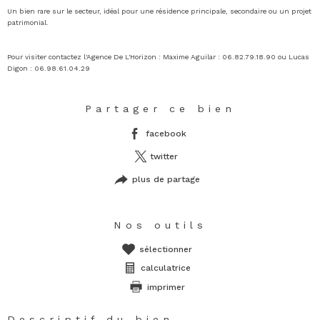
Un bien rare sur le secteur, idéal pour une résidence principale, secondaire ou un projet
patrimonial.
Pour visiter contactez l'Agence De L'Horizon : Maxime Aguilar : 06.82.79.18.90 ou Lucas
Digon : 06.98.61.04.29
Partager ce bien
facebook
twitter
plus de partage
Nos outils
sélectionner
calculatrice
imprimer
Descriptif du bien