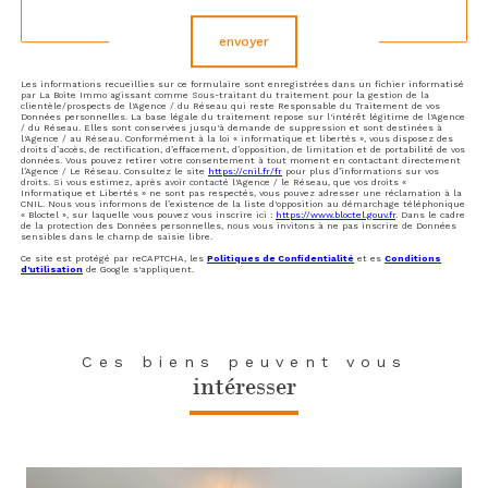
envoyer
Les informations recueillies sur ce formulaire sont enregistrées dans un fichier informatisé
par La Boite Immo agissant comme Sous-traitant du traitement pour la gestion de la
clientèle/prospects de l'Agence / du Réseau qui reste Responsable du Traitement de vos
Données personnelles. La base légale du traitement repose sur l'intérêt légitime de l'Agence
/ du Réseau. Elles sont conservées jusqu'à demande de suppression et sont destinées à
l'Agence / au Réseau. Conformément à la loi « informatique et libertés », vous disposez des
droits d’accès, de rectification, d’effacement, d’opposition, de limitation et de portabilité de vos
données. Vous pouvez retirer votre consentement à tout moment en contactant directement
l’Agence / Le Réseau. Consultez le site
https://cnil.fr/fr
pour plus d’informations sur vos
droits. Si vous estimez, après avoir contacté l'Agence / le Réseau, que vos droits «
Informatique et Libertés » ne sont pas respectés, vous pouvez adresser une réclamation à la
CNIL. Nous vous informons de l’existence de la liste d'opposition au démarchage téléphonique
« Bloctel », sur laquelle vous pouvez vous inscrire ici :
https://www.bloctel.gouv.fr
. Dans le cadre
de la protection des Données personnelles, nous vous invitons à ne pas inscrire de Données
sensibles dans le champ de saisie libre.
Ce site est protégé par reCAPTCHA, les
Politiques de Confidentialité
et es
Conditions
d'utilisation
de Google s'appliquent.
Ces biens peuvent vous
intéresser