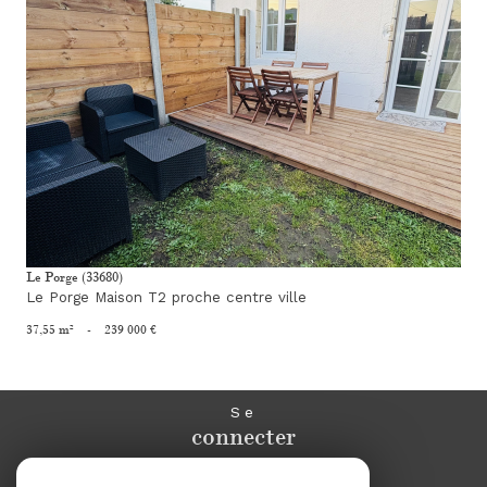
voir le bien
Le Porge (33680)
Le Porge Maison T2 proche centre ville
37,55 m²
-
239 000 €
Se
connecter
espace propriétaire