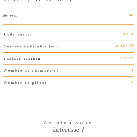
général
33510
Code postal
TRAD_PAMPERO_Caracteristique
Valeurs
100,57 m²
Surface habitable (m²)
580 m²
surface terrain
3
Nombre de chambre(s)
4
Nombre de pièces
Ce bien vous
intéresse ?