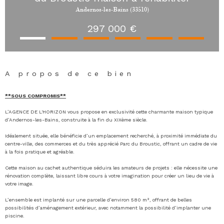
Andernos-les-Bains (33510)
297 000 €
A propos de ce bien
**SOUS COMPROMIS**
L’AGENCE DE L'HORIZON vous propose en exclusivité cette charmante maison typique
d’
Andernos-les-Bains
, construite à la fin du XIXème siècle.
Idéalement située, elle bénéficie d’un emplacement recherché, à proximité immédiate du
centre-ville, des commerces et du très apprécié Parc du Broustic, offrant un cadre de vie
à la fois pratique et agréable.
Cette maison au cachet authentique séduira les amateurs de projets : elle nécessite une
rénovation complète, laissant libre cours à votre imagination pour créer un lieu de vie à
votre image.
L’ensemble est implanté sur une parcelle d’environ 580 m², offrant de belles
possibilités d’aménagement extérieur, avec notamment la possibilité d’implanter une
piscine.