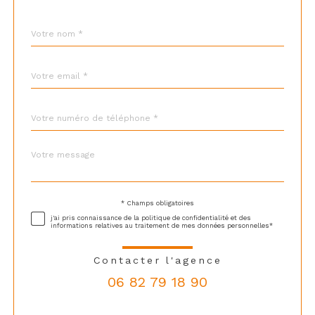
Nom
Fieldset
*
par
défaut
email
*
Téléphone
*
Message
Fieldset
*
par
défaut
* Champs obligatoires
Validation
j'ai pris connaissance de la politique de confidentialité et des
informations relatives au traitement de mes données personnelles*
Contacter l'agence
06 82 79 18 90
Validation