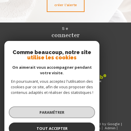
créer l'alerte
Se
connecter
espace propriétaire
Comme beaucoup, notre site
utilise les cookies
Nous
adhérons
On aimerait vous accompagner pendant
votre visite.
En poursuivant, vous acceptez l'utilisation des
cookies par ce site, afin de vous proposer des
Nous
contenus adaptés et réaliser des statistiques !
suivre
PARAMÉTRER
© 2026 | Tous droits réservés | Traduction powered by Google |
TOUT ACCEPTER
Nos honoraires
Plan du site
Mentions légales
Admin