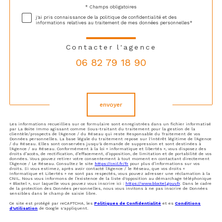
* Champs obligatoires
Validation
j'ai pris connaissance de la politique de confidentialité et des
informations relatives au traitement de mes données personnelles*
Contacter l'agence
06 82 79 18 90
Validation
envoyer
Les informations recueillies sur ce formulaire sont enregistrées dans un fichier informatisé
par La Boite Immo agissant comme Sous-traitant du traitement pour la gestion de la
clientèle/prospects de l'Agence / du Réseau qui reste Responsable du Traitement de vos
Données personnelles. La base légale du traitement repose sur l'intérêt légitime de l'Agence
/ du Réseau. Elles sont conservées jusqu'à demande de suppression et sont destinées à
l'Agence / au Réseau. Conformément à la loi « informatique et libertés », vous disposez des
droits d’accès, de rectification, d’effacement, d’opposition, de limitation et de portabilité de vos
données. Vous pouvez retirer votre consentement à tout moment en contactant directement
l’Agence / Le Réseau. Consultez le site
https://cnil.fr/fr
pour plus d’informations sur vos
droits. Si vous estimez, après avoir contacté l'Agence / le Réseau, que vos droits «
Informatique et Libertés » ne sont pas respectés, vous pouvez adresser une réclamation à la
CNIL. Nous vous informons de l’existence de la liste d'opposition au démarchage téléphonique
« Bloctel », sur laquelle vous pouvez vous inscrire ici :
https://www.bloctel.gouv.fr
. Dans le cadre
de la protection des Données personnelles, nous vous invitons à ne pas inscrire de Données
sensibles dans le champ de saisie libre.
Ce site est protégé par reCAPTCHA, les
Politiques de Confidentialité
et es
Conditions
d'utilisation
de Google s'appliquent.