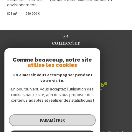
environnement...
825 m²
-
280 000 €
Se
connecter
espace propriétaire
Comme beaucoup, notre site
utilise les cookies
Nous
adhérons
On aimerait vous accompagner pendant
votre visite.
En poursuivant, vous acceptez l'utilisation des
cookies par ce site, afin de vous proposer des
Nous
contenus adaptés et réaliser des statistiques !
suivre
PARAMÉTRER