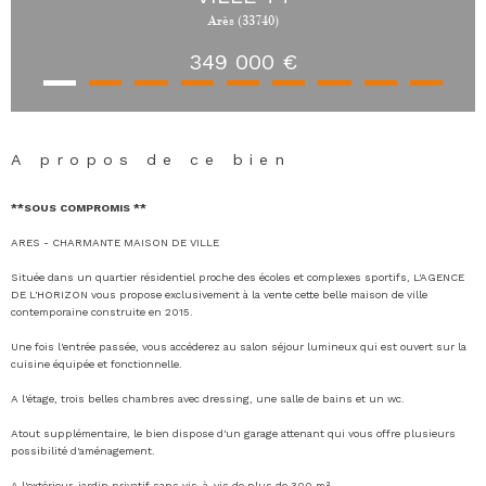
Arès (33740)
349 000 €
A propos de ce bien
**SOUS COMPROMIS **
ARES - CHARMANTE MAISON DE VILLE
Située dans un quartier résidentiel proche des écoles et complexes sportifs, L'AGENCE
DE L'HORIZON vous propose exclusivement à la vente cette belle maison de ville
contemporaine construite en 2015.
Une fois l'entrée passée, vous accéderez au salon séjour lumineux qui est ouvert sur la
cuisine équipée et fonctionnelle.
A l'étage, trois belles chambres avec dressing, une salle de bains et un wc.
Atout supplémentaire, le bien dispose d'un garage attenant qui vous offre plusieurs
possibilité d'aménagement.
A l'extérieur, jardin privatif sans vis-à-vis de plus de 300 m².