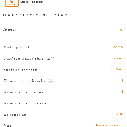
video du bien
Descriptif du bien
général
33740
Code postal
TRAD_PAMPERO_Caracteristique
Valeurs
78 m²
Surface habitable (m²)
300 m²
surface terrain
3
Nombre de chambre(s)
4
Nombre de pièces
2
Nombre de niveaux
NON
Ascenseur
Pas de vis-à-vis
Vue