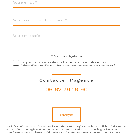
*
Téléphone
*
Message
Fieldset
*
par
défaut
* Champs obligatoires
Validation
j'ai pris connaissance de la politique de confidentialité et des
informations relatives au traitement de mes données personnelles*
Contacter l'agence
06 82 79 18 90
Validation
envoyer
Les informations recueillies sur ce formulaire sont enregistrées dans un fichier informatisé
par La Boite Immo agissant comme Sous-traitant du traitement pour la gestion de la
clientèle/prospects de l'Agence / du Réseau qui reste Responsable du Traitement de vos