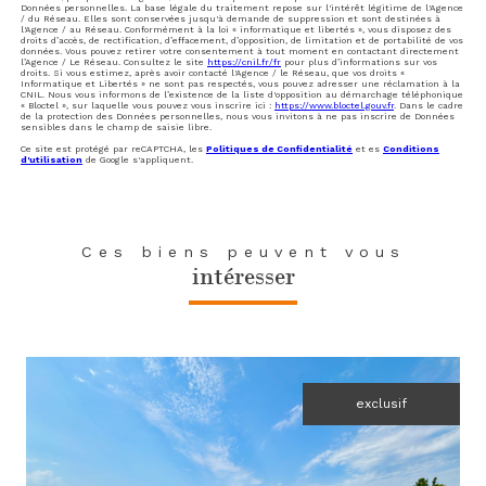
Données personnelles. La base légale du traitement repose sur l'intérêt légitime de l'Agence
/ du Réseau. Elles sont conservées jusqu'à demande de suppression et sont destinées à
l'Agence / au Réseau. Conformément à la loi « informatique et libertés », vous disposez des
droits d’accès, de rectification, d’effacement, d’opposition, de limitation et de portabilité de vos
données. Vous pouvez retirer votre consentement à tout moment en contactant directement
l’Agence / Le Réseau. Consultez le site
https://cnil.fr/fr
pour plus d’informations sur vos
droits. Si vous estimez, après avoir contacté l'Agence / le Réseau, que vos droits «
Informatique et Libertés » ne sont pas respectés, vous pouvez adresser une réclamation à la
CNIL. Nous vous informons de l’existence de la liste d'opposition au démarchage téléphonique
« Bloctel », sur laquelle vous pouvez vous inscrire ici :
https://www.bloctel.gouv.fr
. Dans le cadre
de la protection des Données personnelles, nous vous invitons à ne pas inscrire de Données
sensibles dans le champ de saisie libre.
Ce site est protégé par reCAPTCHA, les
Politiques de Confidentialité
et es
Conditions
d'utilisation
de Google s'appliquent.
Ces biens peuvent vous
intéresser
exclusif