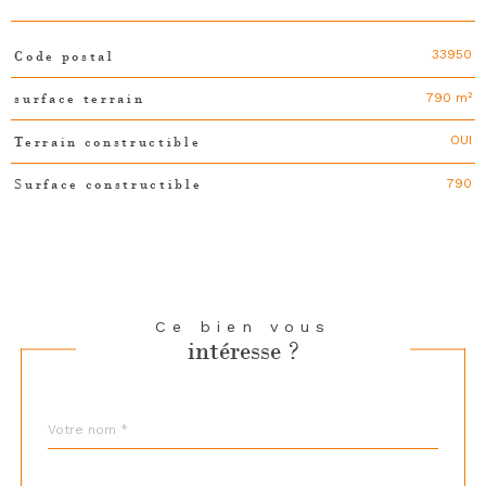
33950
Code postal
TRAD_PAMPERO_Caracteristique
Valeurs
790 m²
surface terrain
OUI
Terrain constructible
790
Surface constructible
Ce bien vous
intéresse ?
Nom
Fieldset
*
par
défaut
email