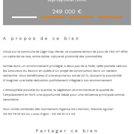
Lège-Cap-Ferret (33950)
249 000 €
A propos de ce bien
Situé sur la commune de
Lège-Cap-Ferret
, ce superbe terrain de plus de 780 m² offre
un cadre de vie rare, entre calme, nature et proximité des commodités.
Nichée dans un environnement privilégié, à deux pas de la forêt, cette parcelle séduira
les amoureux du Bassin en quête d’un projet de construction dans un secteur
recherché. Vous bénéficierez d’une emprise au sol de 20 %, laissant la possibilité
d’imaginer une belle réalisation parfaitement intégrée à son environnement.
L’atmosphère paisible du quartier, la végétation environnante et la qualité de
l’emplacement en font une opportunité idéale pour une résidence principale comme
secondaire.
Pour visiter contactez dès maintenant l'Agence De L'Horizon, Maxime Aguilar :
06.82.79.18.90 ou Lucas Digon : 06.98.61.04.29
Partager ce bien