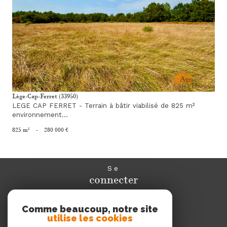
voir le bien
Lège-Cap-Ferret (33950)
LEGE CAP FERRET - Terrain à bâtir viabilisé de 825 m²
environnement...
825 m²
-
280 000 €
Se
connecter
espace propriétaire
Comme beaucoup, notre site
utilise les cookies
Nous