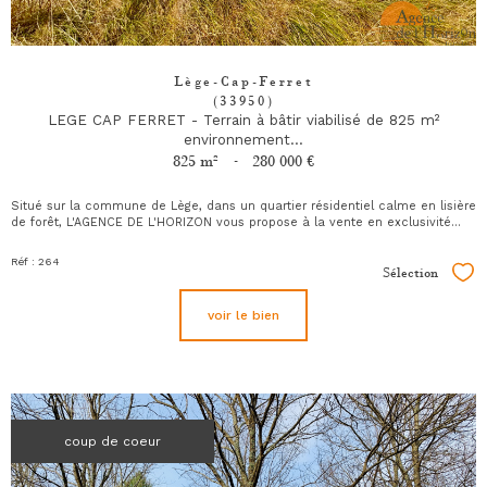
Lège-Cap-Ferret
(33950)
LEGE CAP FERRET - Terrain à bâtir viabilisé de 825 m²
environnement...
825 m²
-
280 000 €
Situé sur la commune de Lège, dans un quartier résidentiel calme en lisière
de forêt, L'AGENCE DE L'HORIZON vous propose à la vente en exclusivité...
Réf : 264
Sélection
Sél
voir le bien
coup de coeur