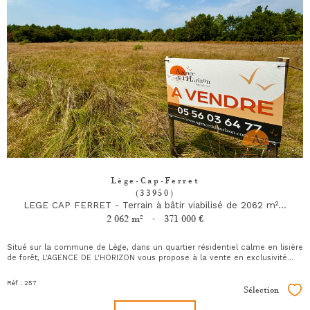
Lège-Cap-Ferret
(33950)
LEGE CAP FERRET - Terrain à bâtir viabilisé de 2062 m²...
2 062 m²
-
371 000 €
Situé sur la commune de Lège, dans un quartier résidentiel calme en lisière
de forêt, L'AGENCE DE L'HORIZON vous propose à la vente en exclusivité...
Réf : 257
Sélection
Sél