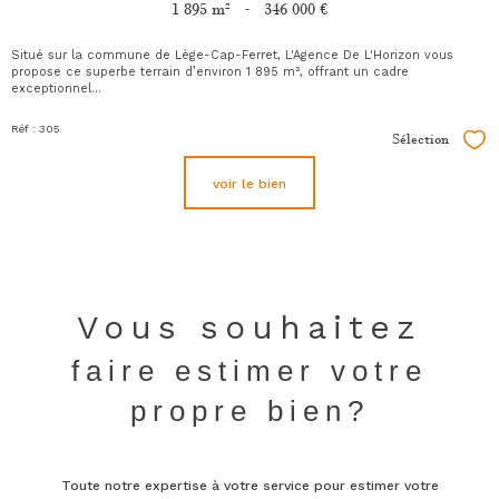
1 895 m²
-
346 000 €
Situé sur la commune de
Lège-Cap-Ferret
, L'Agence De L'Horizon vous
propose ce superbe terrain d’environ 1 895 m², offrant un cadre
exceptionnel...
Réf : 305
Sélection
Sél
voir le bien
Vous souhaitez
faire estimer votre
propre bien?
Toute notre expertise à votre service pour estimer votre