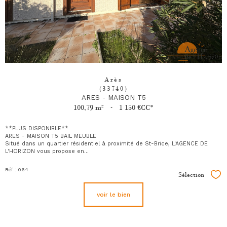
Arès
(33740)
ARES - MAISON T5
100,79 m²
-
1 150 €
CC*
**PLUS DISPONIBLE**
ARES - MAISON T5 BAIL MEUBLE
Situé dans un quartier résidentiel à proximité de St-Brice, L'AGENCE DE
L'HORIZON vous propose en...
Réf : 064
Sélection
Sél
voir le bien