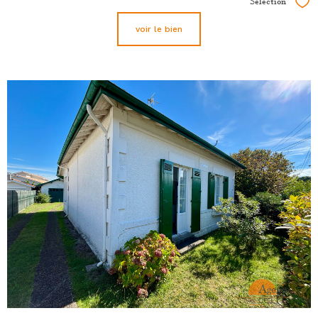
Sélection
Sél
voir le bien