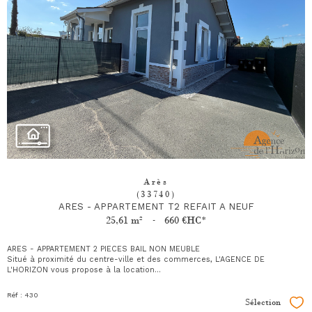
Arès
(33740)
ARES - APPARTEMENT T2 REFAIT A NEUF
25,61 m²
-
660 €
HC*
ARES - APPARTEMENT 2 PIECES BAIL NON MEUBLE
Situé à proximité du centre-ville et des commerces, L'AGENCE DE
L'HORIZON vous propose à la location...
Réf : 430
Sélection
Sél