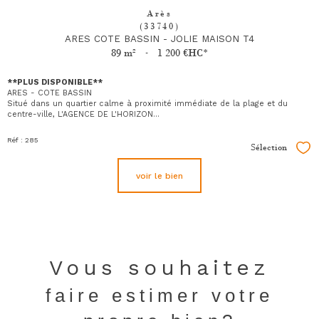
Arès
(33740)
ARES COTE BASSIN - JOLIE MAISON T4
89 m²
-
1 200 €
HC*
**PLUS DISPONIBLE**
ARES - COTE BASSIN
Situé dans un quartier calme à proximité immédiate de la plage et du
centre-ville, L'AGENCE DE L'HORIZON...
Réf : 285
Sélection
Sél
voir le bien
Vous souhaitez
faire estimer votre