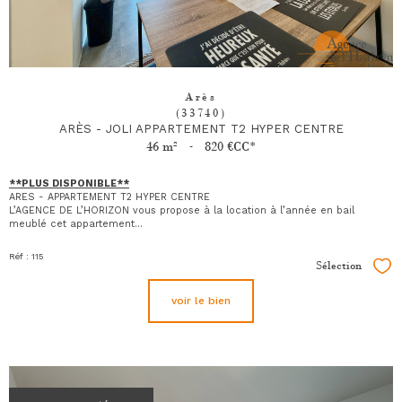
Arès
(33740)
ARÈS - JOLI APPARTEMENT T2 HYPER CENTRE
46 m²
-
820 €
CC*
**PLUS DISPONIBLE**
ARES - APPARTEMENT T2 HYPER CENTRE
L’AGENCE DE L’HORIZON vous propose à la location à l’année en bail
meublé cet appartement...
Réf : 115
Sélection
Sél
voir le bien