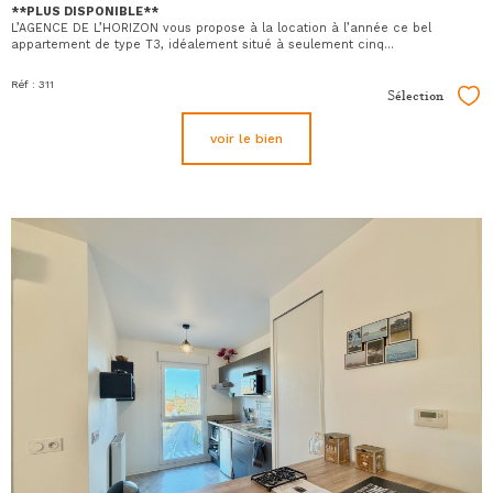
**PLUS DISPONIBLE**
L’AGENCE DE L’HORIZON vous propose à la location à l’année ce bel
appartement de type T3, idéalement situé à seulement cinq...
Réf : 311
Sélection
Sél
voir le bien