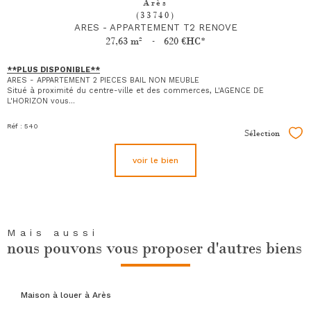
Arès
(33740)
ARES - APPARTEMENT T2 RENOVE
27,63 m²
-
620 €
HC*
**PLUS DISPONIBLE**
ARES - APPARTEMENT 2 PIECES BAIL NON MEUBLE
Situé à proximité du centre-ville et des commerces, L'AGENCE DE
L'HORIZON vous...
Réf : 540
Sélection
Sél
voir le bien
Mais aussi
nous pouvons vous proposer d'autres biens
Maison à louer à Arès