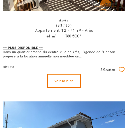
Arès
(33740)
Appartement T2 - 41 m² - Arès
41 m²
-
780 €
CC*
** PLUS DISPONIBLE **
Dans un quartier proche du centre-ville de
Arès
, L’Agence de l’Horizon
propose à la location annuelle non meublée un...
Réf : 113
Sélection
Sél
voir le bien