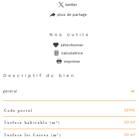
twitter
plus de partage
Nos outils
sélectionner
calculatrice
imprimer
Descriptif du bien
général
33740
Code postal
TRAD_PAMPERO_Caracteristique
Valeurs
50 m²
Surface habitable (m²)
50 m²
Surface loi Carrez (m²)