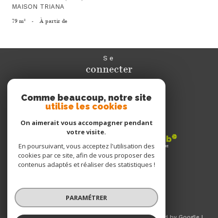
MAISON TRIANA
79 m²
-
À partir de
Se
connecter
espace propriétaire
Comme beaucoup, notre site
utilise les cookies
Nous
adhérons
On aimerait vous accompagner pendant
votre visite.
En poursuivant, vous acceptez l'utilisation des
cookies par ce site, afin de vous proposer des
Nous
contenus adaptés et réaliser des statistiques !
suivre
PARAMÉTRER
© 2026 | Tous droits réservés | Traduction powered by Google |