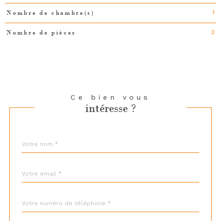
1
Nombre de chambre(s)
2
Nombre de pièces
Ce bien vous
intéresse ?
Nom
Fieldset
*
par
défaut
email
*
Téléphone
*