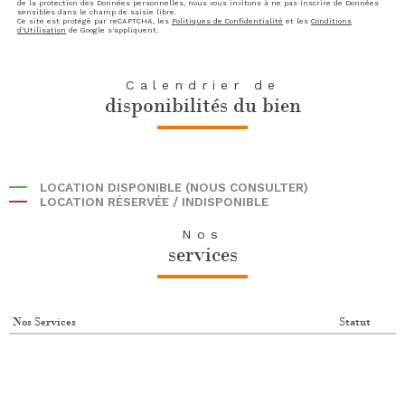
de la protection des Données personnelles, nous vous invitons à ne pas inscrire de Données
sensibles dans le champ de saisie libre.
Ce site est protégé par reCAPTCHA, les
Politiques de Confidentialité
et les
Conditions
d'Utilisation
de Google s'appliquent.
Calendrier de
disponibilités du bien
LOCATION DISPONIBLE (NOUS CONSULTER)
LOCATION RÉSERVÉE / INDISPONIBLE
Nos
services
Nos Services
Statut